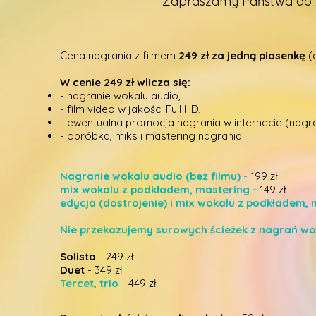
Zapraszamy Państwa do z
Cena nagrania z filmem
249 zł za jedną piosenkę
(
W cenie 249 zł wlicza się:
- nagranie wokalu audio,
- film video w jakości Full HD,
- ewentualna promocja nagrania w internecie (nagra
- obróbka, miks i mastering nagrania.
Nagranie wokalu audio (bez filmu) -
199 zł
mix wokalu z podkładem, mastering -
149 zł
edycja (dostrojenie) i mix wokalu z podkładem, 
Nie przekazujemy surowych ścieżek z nagrań wok
Solista
- 249 zł
Duet
- 349 zł
Tercet, trio
- 449 zł