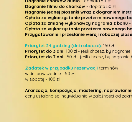
Dogranie chórków audio
- dopłata 50 zł
Dogranie filmu do chórków
- dopłata 50 zł
Nagranie jednej piosenki wraz z dograniem instr
Opłata za wykorzystanie przeterminowanego b
Opłata za zmianę wykonawcy nagrania z bonu
-
Opłata za wykorzystanie przeterminowanego b
Przygotowanie i przesłanie wersji roboczej pios
Priorytet 24 godziny (dni robocze):
150 zł
Priorytet do 3 dni:
100 zł - jeśli chcesz, by nagrani
Priorytet do 7 dni:
50 zł - jeśli chcesz, by nagranie
Zadatek w przypadku rezerwacji
terminów
w dni powszednie - 50 zł
w sobotę - 100 zł
Aranżacja, kompozycja, mastering, naprawianie 
ceny ustalane są indywidualnie w zależności od zakr